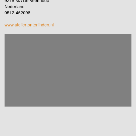
9215 MA De Veenhoop
Nederland
0512-462098
www.ateliertonterlinden.nl