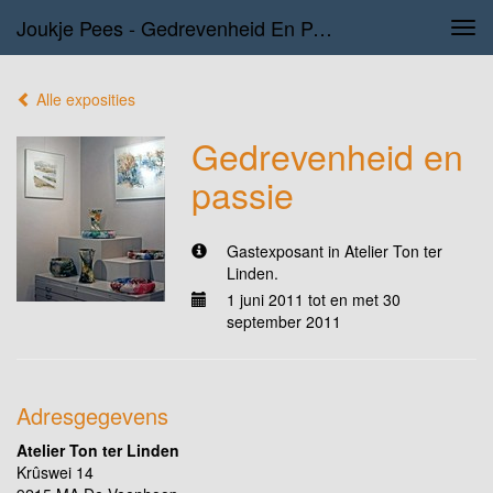
Joukje Pees - Gedrevenheid En Passie
Tog
navi
Alle exposities
Gedrevenheid en
passie
Gastexposant in Atelier Ton ter
Linden.
1 juni 2011 tot en met 30
september 2011
Adresgegevens
Atelier Ton ter Linden
Krûswei 14