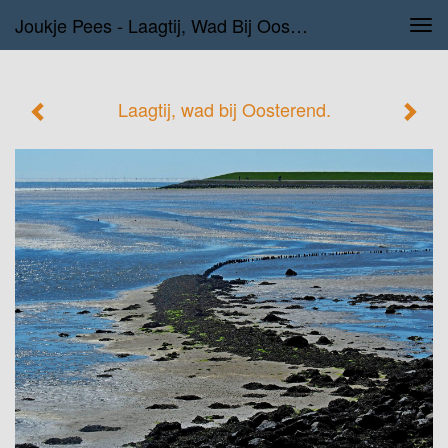
Joukje Pees - Laagtij, Wad Bij Oosterend.
Tog
navi
Laagtij, wad bij Oosterend.