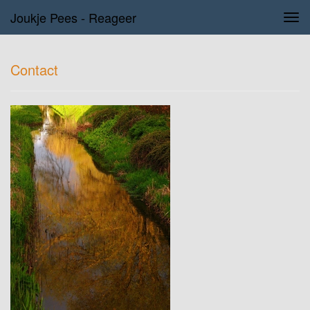
Joukje Pees - Reageer
Tog
navi
Contact